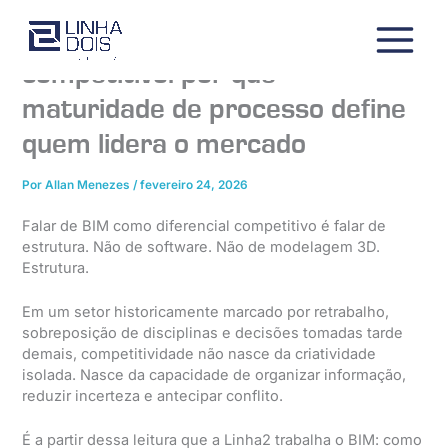
Ir
para
BIM como diferencial
o
competitivo: por que
conteúdo
maturidade de processo define
quem lidera o mercado
Por
Allan Menezes
/
fevereiro 24, 2026
Falar de BIM como diferencial competitivo é falar de
estrutura. Não de software. Não de modelagem 3D.
Estrutura.
Em um setor historicamente marcado por retrabalho,
sobreposição de disciplinas e decisões tomadas tarde
demais, competitividade não nasce da criatividade
isolada. Nasce da capacidade de organizar informação,
reduzir incerteza e antecipar conflito.
É a partir dessa leitura que a Linha2 trabalha o BIM: como