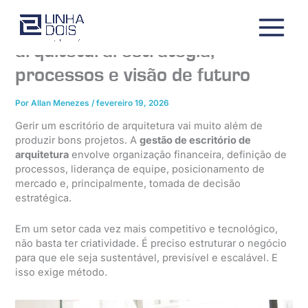
Ir
para
Gestão de escritório de
o
arquitetura: estratégia,
conteúdo
processos e visão de futuro
Por
Allan Menezes
/
fevereiro 19, 2026
Gerir um escritório de arquitetura vai muito além de
produzir bons projetos. A
gestão de escritório de
arquitetura
envolve organização financeira, definição de
processos, liderança de equipe, posicionamento de
mercado e, principalmente, tomada de decisão
estratégica.
Em um setor cada vez mais competitivo e tecnológico,
não basta ter criatividade. É preciso estruturar o negócio
para que ele seja sustentável, previsível e escalável. E
isso exige método.